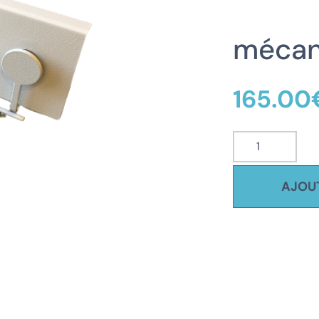
mécan
r
165.00
AJOUT