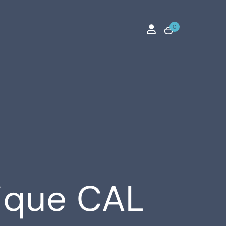
0
nique CAL