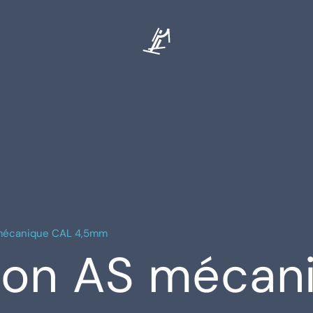
 mécanique CAL 4,5mm
hlon AS méca